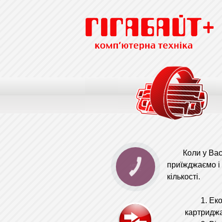
Коли у Вас за
приїжджаємо і 
кількості.
1. Економ
картридж