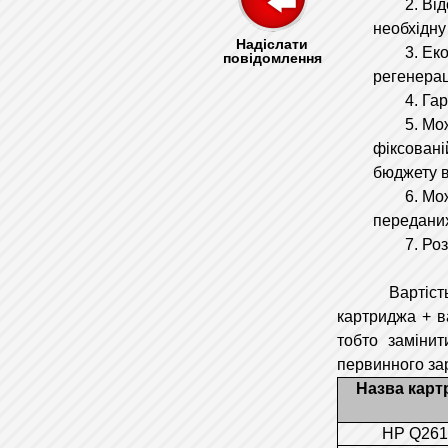
2. Відсут
необхідну
Надіслати
3. Економ
повідомлення
регенераці
4. Гарант
5. Можлив
фіксовані
бюджету в
6. Можлив
переданих
7. Розрах
Вартість дру
картриджа + ва
тобто замінит
первинного за
Назва карт
HP Q26