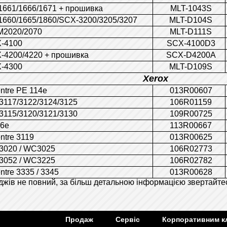
661/1666/1671 + прошивка
MLT-1043S
660/1665/1860/SCX-3200/3205/3207
MLT-D104S
M2020/2070
MLT-D111S
-4100
SCX-4100D3
-4200/4220 + прошивка
SCX-D4200A
-4300
MLT-D109S
Xerox
ntre PE 114e
013R00607
 3117/3122/3124/3125
106R01159
 3115/3120/3121/3130
109R00725
16e
113R00667
ntre 3119
013R00625
 3020 / WC3025
106R02773
 3052 / WC3225
106R02782
tre 3335 / 3345
013R00628
жів не повний, за більш детальною інформацією звертайтес
Продаж
Сервіс
Корпоративним к