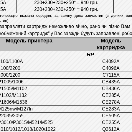
85A
230+230+230+250* = 940 грн.
05A
230+230+230+250* = 940 грн.
егенерацію вказана середня, за заміну двох запчастин (в деяких ви
стин)
 заправляти картридж неможливо вічно, рано чи пізно Вам 
еобмежений картридж” у Вас завжди будуть заправлені робо
Модель принтера
Модель
картриджа
HP
1100/1100A
C4092A
2100/2200
C4096A
1000/1200
C7115A
P1005/1006
CB435A
P1505/M1102
CB436A
P1102/M1132
CE285A
P1606/M1536
CE278A
M125nw/M127fn
CE283A
P2035/2055
CE505A
P3010/P3015/M521/M525
CE255A
1010/1012/1018/1020/1022
Q2612A