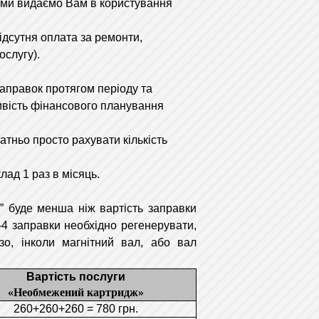
 ми видаємо Вам в користування
дсутня оплата за ремонти,
ослугу).
аправок протягом періоду та
ивість фінансового планування
ньо просто рахувати кількість
ад 1 раз в місяць.
буде менша ніж вартість заправки
3-4 заправки необхідно регенерувати,
зо, інколи магнітний вал, або вал
Вартість послуги
«Необмежений картридж»
260+260+260 = 780 грн.