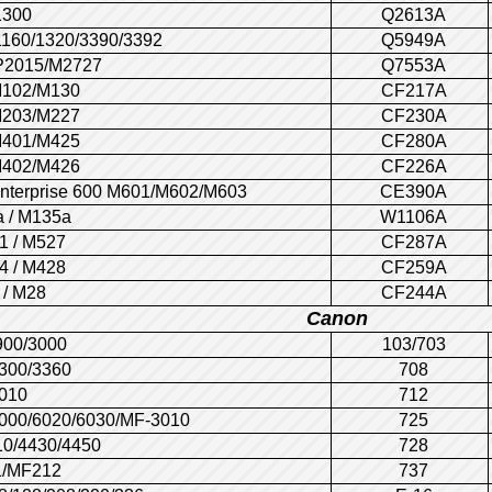
1300
Q2613A
1160/1320/3390/3392
Q5949A
P2015/M2727
Q7553A
M102/M130
CF217A
M203/M227
CF230A
M401/M425
CF280A
M402/M426
CF226A
Enterprise 600 M601/M602/M603
CE390A
a / M135a
W1106A
1 / M527
CF287A
4 / M428
CF259A
 / M28
CF244A
Canon
900/3000
103/703
300/3360
708
010
712
000/6020/6030/MF-3010
725
0/4430/4450
728
1/MF212
737