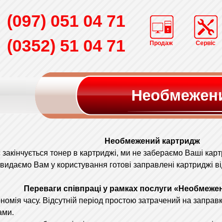
(097) 051 04 71
(0352) 51 04 71
Продаж
Сервіс
Необмежен
Необмежений картридж
кінчується тонер в картриджі, ми не забераємо Ваші картр
видаємо Вам у користування готові заправлені картриджі ві
Переваги співпраці у рамках послуги «Необмеже
ія часу. Відсутній період простою затрачений на заправк
ами.