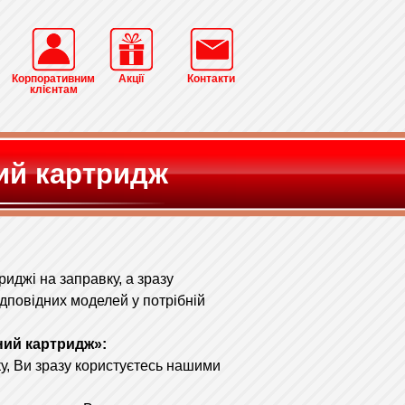
Корпоративним
Акції
Контакти
клієнтам
ий картридж
иджі на заправку, а зразу
дповідних моделей у потрібній
ний картридж»:
у, Ви зразу користуєтесь нашими