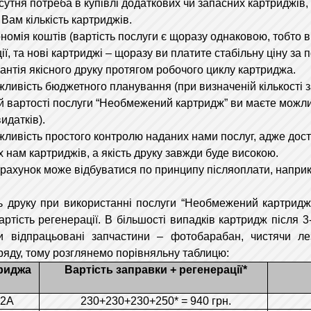
ня потреба в купівлі додаткових чи запасних картриджів,
 Вам кількість картриджів.
ія коштів (вартість послуги є щоразу однаковою, тобто ві
ї, та нові картриджі – щоразу ви платите стабільну ціну за п
ія якісного друку протягом робочого циклу картриджа.
ість бюджетного планування (при визначеній кількості з
й вартості послуги “Необмежений картридж” ви маєте можл
идатків).
ість простого контролю наданих нами послуг, адже достат
 нам картриджів, а якість друку завжди буде високою.
унок може відбуватися по принципу післяоплати, наприкл
ку при використанні послуги “Необмежений картридж” 
ртість регенерації. В більшості випадків картридж після 
и відпрацьовані запчастини – фотобарабан, чистячи ле
ряду, тому розглянемо порівняльну таблицю:
риджа
Вартість заправки + регенерації*
12A
230+230+230+250* = 940 грн.