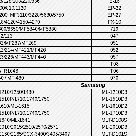
/128/208/220/336
E-16
00/810/1120
EP-22
00, MF3110/3228/5630/5750
EP-27
8/4120/4150/4270
FX-10
300/6650/MF5840/MF5880
719
2/113
047
62/MF267/MF269
051
12/214/MF421/MF426
052
23/226/MF443/MF446
057
T08
/ iR1643
T06
0 / MF-460
070
Samsung
1210/1250/1430
ML-1210D3
1510P/1710/1740/1750
ML-1510D3
1610/ML-1615
ML-1610D2
1510P/1710/1740/1750
ML-1710D3
1640/ML-1641
MLT-D108S
010/2015/2510/2570/2571
ML-2010D3
160/2165/SCX-3400/3405/3407
MLT-D101S